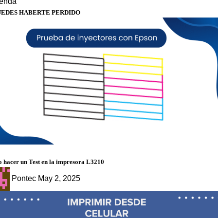
ienda
UEDES HABERTE PERDIDO
g
 hacer un Test en la impresora L3210
Pontec
May 2, 2025