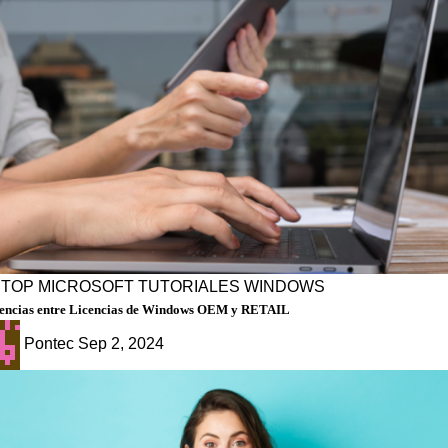
PTOP
MICROSOFT
TUTORIALES
WINDOWS
rencias entre Licencias de Windows OEM y RETAIL
Pontec
Sep 2, 2024