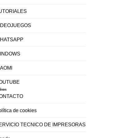
UTORIALES
IDEOJUEGOS
HATSAPP
INDOWS
IAOMI
OUTUBE
isos
ONTACTO
lítica de cookies
ERVICIO TECNICO DE IMPRESORAS