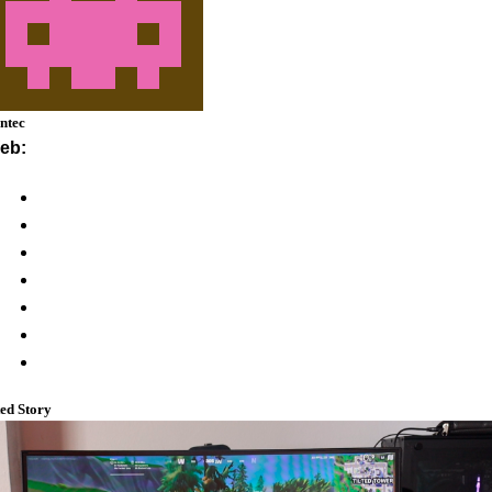
ntec
eb:
ed Story