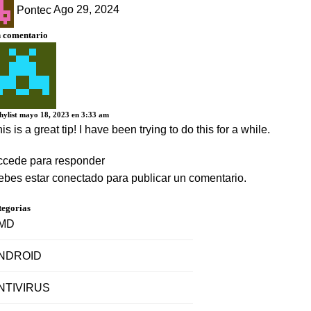
Pontec
Ago 29, 2024
 comentario
hylist
mayo 18, 2023 en 3:33 am
is is a great tip! I have been trying to do this for a while.
ccede para responder
ebes estar
conectado
para publicar un comentario.
tegorias
MD
NDROID
NTIVIRUS