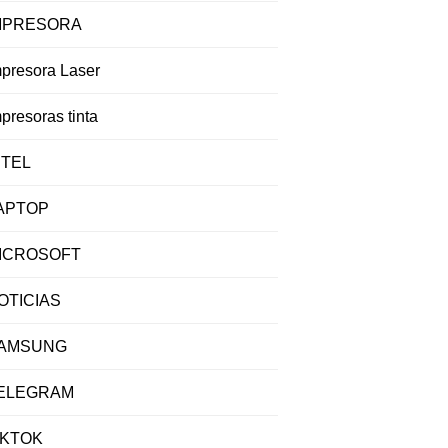
MPRESORA
mpresora Laser
presoras tinta
NTEL
APTOP
ICROSOFT
OTICIAS
AMSUNG
ELEGRAM
IKTOK