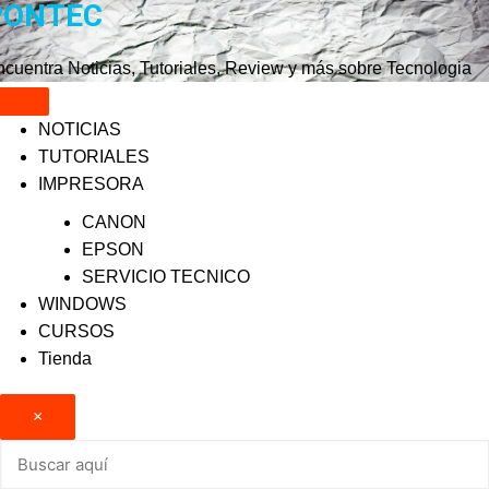
PONTEC
Saltar
al
contenido
cuentra Noticias, Tutoriales, Review y más sobre Tecnologia
NOTICIAS
TUTORIALES
IMPRESORA
CANON
EPSON
SERVICIO TECNICO
WINDOWS
CURSOS
Tienda
×