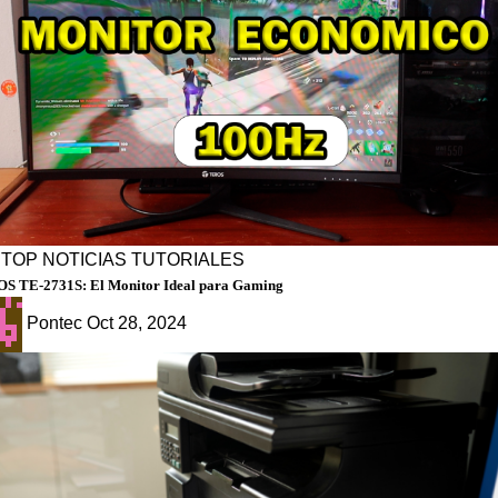
PTOP
NOTICIAS
TUTORIALES
S TE-2731S: El Monitor Ideal para Gaming
Pontec
Oct 28, 2024