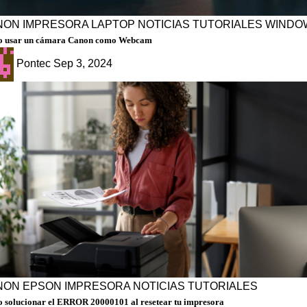
NON
IMPRESORA
LAPTOP
NOTICIAS
TUTORIALES
WINDO
 usar un cámara Canon como Webcam
Pontec
Sep 3, 2024
NON
EPSON
IMPRESORA
NOTICIAS
TUTORIALES
 solucionar el ERROR 20000101 al resetear tu impresora