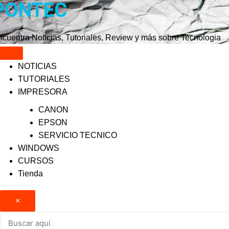
PONTEC
Saltar
al
contenido
cuentra Noticias, Tutoriales, Review y más sobre Tecnologia
NOTICIAS
TUTORIALES
IMPRESORA
CANON
EPSON
SERVICIO TECNICO
WINDOWS
CURSOS
Tienda
×