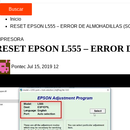
Buscar
Inicio
RESET EPSON L555 – ERROR DE ALMOHADILLAS (S
MPRESORA
RESET EPSON L555 – ERROR
Pontec
Jul 15, 2019
12