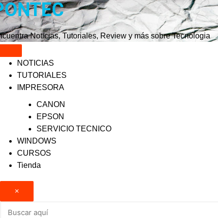
PONTEC
Saltar
al
contenido
cuentra Noticias, Tutoriales, Review y más sobre Tecnologia
NOTICIAS
TUTORIALES
IMPRESORA
CANON
EPSON
SERVICIO TECNICO
WINDOWS
CURSOS
Tienda
×