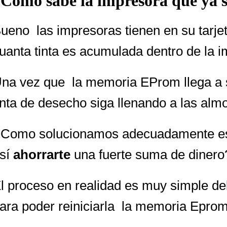
Como sabe la impresora que ya s
ueno las impresoras tienen en su tarje
uanta tinta es acumulada dentro de la i
na vez que la memoria EProm llega a s
inta de desecho siga llenando a las almo
Como solucionamos adecuadamente este 
sí
ahorrarte
una fuerte suma de dinero
l proceso en realidad es muy simple deb
ara poder reiniciarla la memoria Eprom,