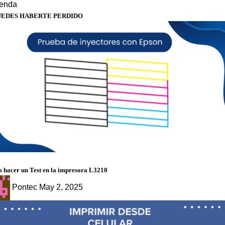
ienda
UEDES HABERTE PERDIDO
g
 hacer un Test en la impresora L3210
Pontec
May 2, 2025