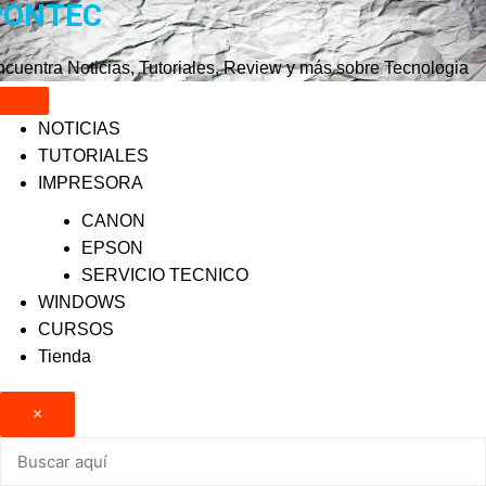
PONTEC
Saltar
al
contenido
cuentra Noticias, Tutoriales, Review y más sobre Tecnologia
NOTICIAS
TUTORIALES
IMPRESORA
CANON
EPSON
SERVICIO TECNICO
WINDOWS
CURSOS
Tienda
×