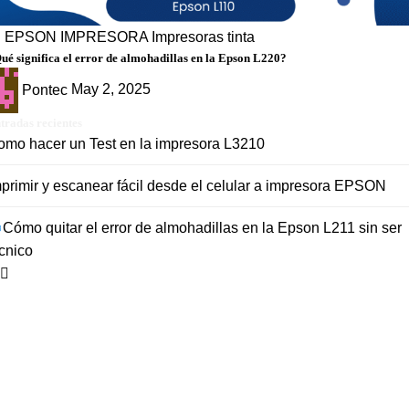
g
EPSON
IMPRESORA
Impresoras tinta
ué significa el error de almohadillas en la Epson L220?
Pontec
May 2, 2025
tradas recientes
omo hacer un Test en la impresora L3210
primir y escanear fácil desde el celular a impresora EPSON
Cómo quitar el error de almohadillas en la Epson L211 sin ser
cnico