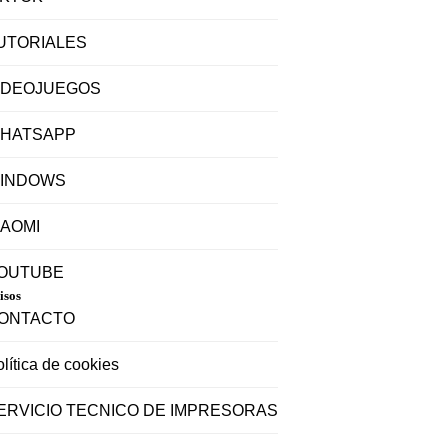
UTORIALES
IDEOJUEGOS
HATSAPP
INDOWS
IAOMI
OUTUBE
isos
ONTACTO
lítica de cookies
ERVICIO TECNICO DE IMPRESORAS