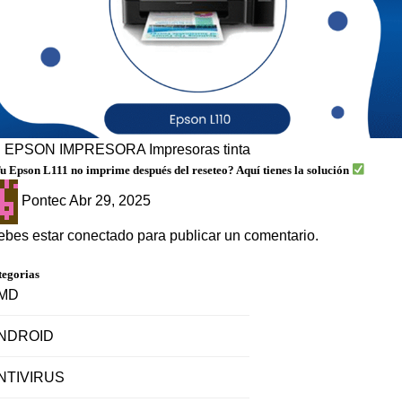
g
EPSON
IMPRESORA
Impresoras tinta
u Epson L111 no imprime después del reseteo? Aquí tienes la solución
Pontec
Abr 29, 2025
ebes estar
conectado
para publicar un comentario.
tegorias
MD
NDROID
NTIVIRUS