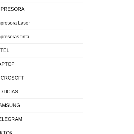
MPRESORA
mpresora Laser
presoras tinta
NTEL
APTOP
ICROSOFT
OTICIAS
AMSUNG
ELEGRAM
IKTOK