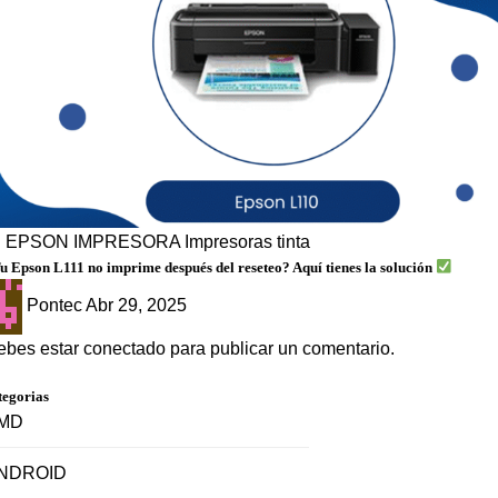
g
EPSON
IMPRESORA
Impresoras tinta
u Epson L111 no imprime después del reseteo? Aquí tienes la solución
Pontec
Abr 29, 2025
ebes estar
conectado
para publicar un comentario.
tegorias
MD
NDROID