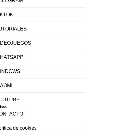
ELEGRAM
IKTOK
UTORIALES
IDEOJUEGOS
HATSAPP
INDOWS
IAOMI
OUTUBE
isos
ONTACTO
lítica de cookies