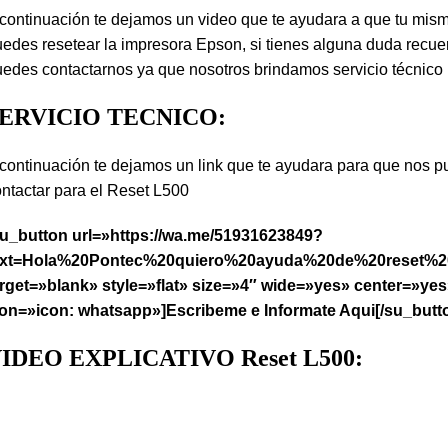
continuación te dejamos un video que te ayudara a que tu mism
edes resetear la impresora Epson, si tienes alguna duda recu
edes contactarnos ya que nosotros brindamos servicio técnico
ERVICIO TECNICO:
continuación te dejamos un link que te ayudara para que nos 
ntactar para el Reset L500
su_button url=»https://wa.me/51931623849?
ext=Hola%20Pontec%20quiero%20ayuda%20de%20reset%
arget=»blank» style=»flat» size=»4″ wide=»yes» center=»ye
con=»icon: whatsapp»]Escribeme e Informate Aqui[/su_butt
IDEO EXPLICATIVO Reset L500: