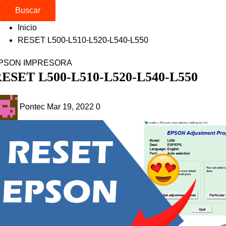
Buscar
Inicio
RESET L500-L510-L520-L540-L550
PSON
IMPRESORA
ESET L500-L510-L520-L540-L550
Pontec
Mar 19, 2022
0