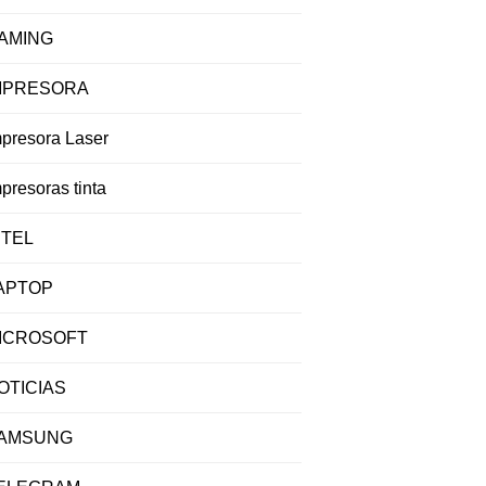
AMING
MPRESORA
mpresora Laser
presoras tinta
NTEL
APTOP
ICROSOFT
OTICIAS
AMSUNG