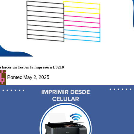
g
 hacer un Test en la impresora L3210
Pontec
May 2, 2025