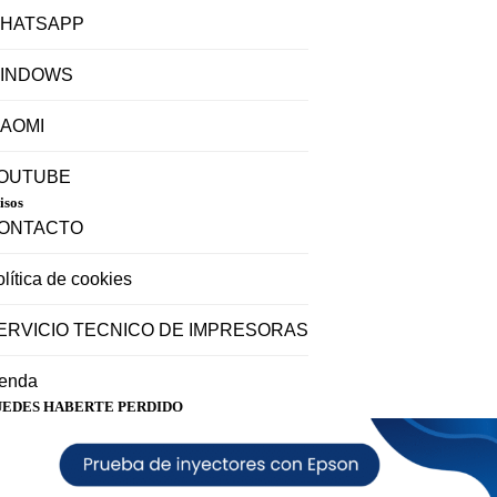
HATSAPP
INDOWS
IAOMI
OUTUBE
isos
ONTACTO
lítica de cookies
ERVICIO TECNICO DE IMPRESORAS
ienda
UEDES HABERTE PERDIDO