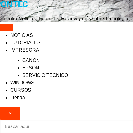
PONTEC
Saltar
al
contenido
cuentra Noticias, Tutoriales, Review y más sobre Tecnologia
NOTICIAS
TUTORIALES
IMPRESORA
CANON
EPSON
SERVICIO TECNICO
WINDOWS
CURSOS
Tienda
×