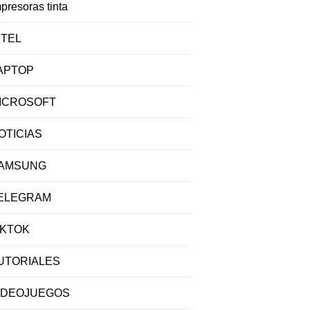
presoras tinta
NTEL
APTOP
ICROSOFT
OTICIAS
AMSUNG
ELEGRAM
IKTOK
UTORIALES
IDEOJUEGOS