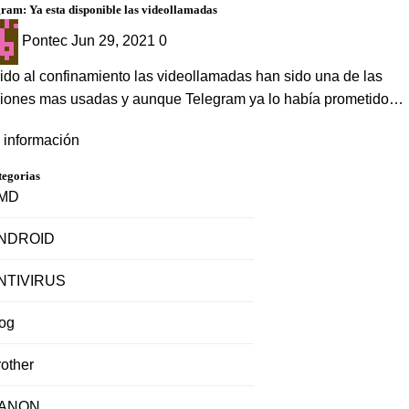
ram: Ya esta disponible las videollamadas
Pontec
Jun 29, 2021
0
do al confinamiento las videollamadas han sido una de las
ciones mas usadas y aunque Telegram ya lo había prometido…
 información
tegorias
MD
NDROID
NTIVIRUS
log
other
ANON