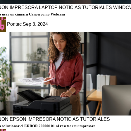
NON
IMPRESORA
LAPTOP
NOTICIAS
TUTORIALES
WINDO
 usar un cámara Canon como Webcam
Pontec
Sep 3, 2024
NON
EPSON
IMPRESORA
NOTICIAS
TUTORIALES
 solucionar el ERROR 20000101 al resetear tu impresora