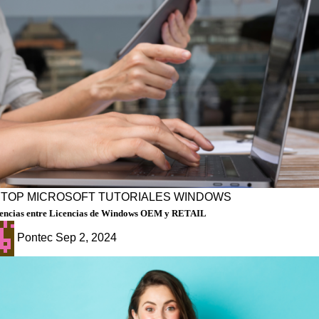
PTOP
MICROSOFT
TUTORIALES
WINDOWS
rencias entre Licencias de Windows OEM y RETAIL
Pontec
Sep 2, 2024