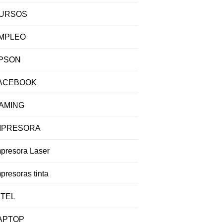
URSOS
MPLEO
PSON
ACEBOOK
AMING
MPRESORA
mpresora Laser
presoras tinta
NTEL
APTOP