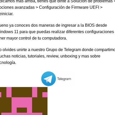
dicamos mas arriba, tienes que dirite a Solución de problemas 
pciones avanzadas > Configuración de Firmware UEFI >
iniciar.
ueno ya conoces dos maneras de ingresar a la BIOS desde
ndows 11 para que puedas realizar diferentes configuraciones
ner mayor control de tu computadora.
o olvides unirte a nuestro Grupo de Telegram donde compartim
chas noticias, tutoriales, review, unboxing y mas sobre
cnología.