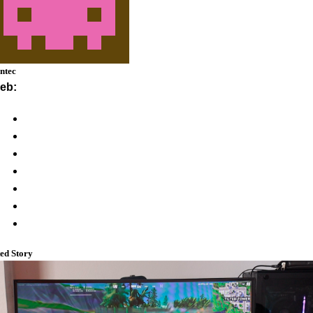
ntec
eb:
ed Story