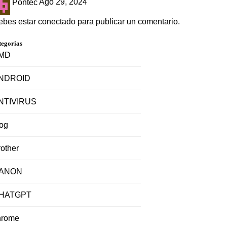
Pontec
Ago 29, 2024
ebes estar
conectado
para publicar un comentario.
tegorias
MD
NDROID
NTIVIRUS
log
other
ANON
HATGPT
hrome