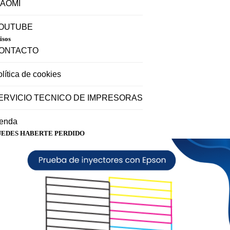
IAOMI
OUTUBE
isos
ONTACTO
lítica de cookies
ERVICIO TECNICO DE IMPRESORAS
ienda
UEDES HABERTE PERDIDO