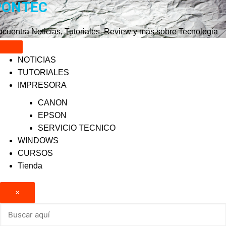
PONTEC
Saltar
al
contenido
cuentra Noticias, Tutoriales, Review y más sobre Tecnologia
NOTICIAS
TUTORIALES
IMPRESORA
CANON
EPSON
SERVICIO TECNICO
WINDOWS
CURSOS
Tienda
×