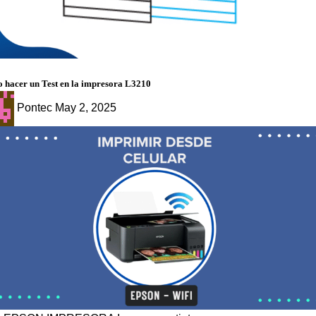
g
 hacer un Test en la impresora L3210
Pontec
May 2, 2025